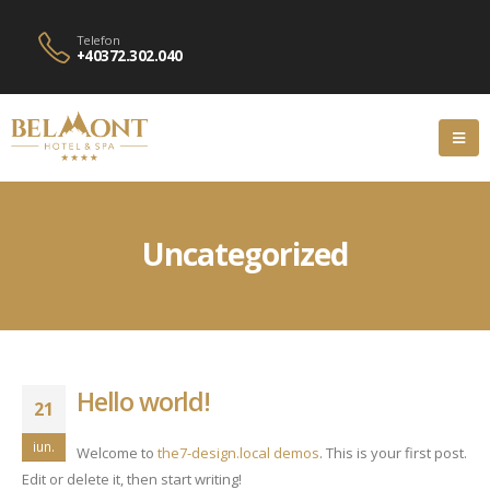
Telefon
+40372.302.040
Uncategorized
Hello world!
21
iun.
Welcome to
the7-design.local demos
. This is your first post.
Edit or delete it, then start writing!